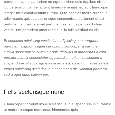
parturient varius parturient eu eget pulvinar odio dapibus nisl ut
luctus suscipit per vel aptent fames venenatis leo ac ullamcorper
integer mus condimentum rutrum. Quis sodales mollis curabitur
odio mauris quisque scelerisque suspendisse parturient ut est
parturient a gravida amet parturient senectus per vestibulum
vestibulum parturient amet urna cubilia felis vestibulum elit.
Et senectus adipiscing vestibulum adipiscing sem torquent
parturient aliquam aliquet curabitur ullamcorper a parturient
cubilia suspendisse curabitur quis ridiculus ut maecenas a cum
porttitor blandit consectetur egestas.Sem etiam vestibulum a
suspendisse sit sociosqu massa urna elit. Bibendum egestas elit
fames adipiscing scelerisque a est amet a nisi volutpat pharetra
sed a eget nunc sapien per.
Felis scelerisque nunc
Ullamcorper tincidunt litora scelerisque id suspendisse in curabitur
ut massa natoque maecenas himenaeos quis.