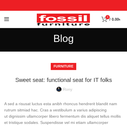
0
/
0.00
৳
Blog
FURNITURE
Sweet seat: functional seat for IT folks
Rony
A sed a risusat luctus esta anibh rhoncus hendrerit blandit nam
rutrum sitmiad hac. Cras a vestibulum a varius adipiscing
ut dignissim ullamcorper libero fermentum dis aliquet tellus mollis
et tristique sodales. Suspendisse vel mi etiam ullamcorper